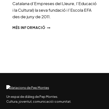
Catalana d’Empreses del Lleure, l’Educació
i la Cultural) la seva fundació i l’Escola EFA
des de juny de 2011.
GERÈNCIA
MÉS INFORMACIÓ
DE
L’ACELLEC
Un espai de diàleg de Pep Montes.
Cultura, joventut, comunicació i comunitat.