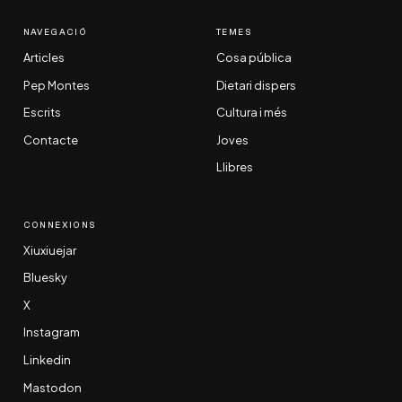
NAVEGACIÓ
TEMES
Articles
Cosa pública
Pep Montes
Dietari dispers
Escrits
Cultura i més
Contacte
Joves
Llibres
CONNEXIONS
Xiuxiuejar
Bluesky
X
Instagram
Linkedin
Mastodon