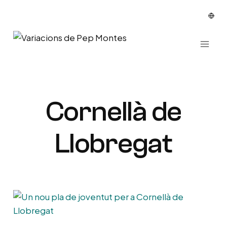
Vés
al
contingut
Cornellà de
Llobregat