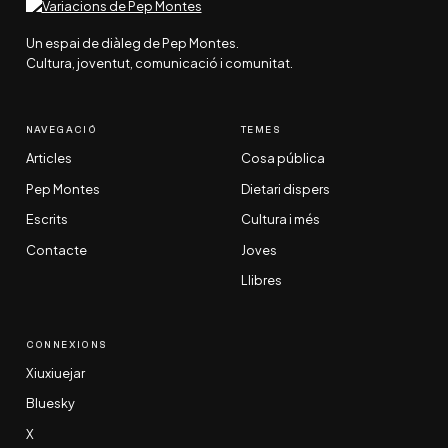
Un espai de diàleg de Pep Montes.
Cultura, joventut, comunicació i comunitat.
NAVEGACIÓ
TEMES
Articles
Cosa pública
Pep Montes
Dietari dispers
Escrits
Cultura i més
Contacte
Joves
Llibres
CONNEXIONS
Xiuxiuejar
Bluesky
X