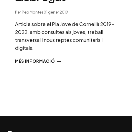
Per
Pep Montes
01 gener 2019
Article sobre el Pla Jove de Cornellà 2019-
2022, amb consultes als joves, treball
transversal i nous reptes comunitaris i
digitals.
UN
MÉS INFORMACIÓ
NOU
PLA
DE
JOVENTUT
PER
A
CORNELLÀ
DE
LLOBREGAT