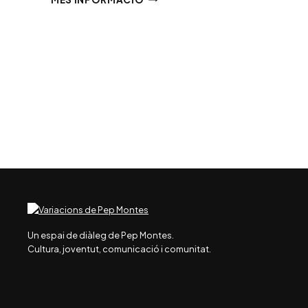
DEL
PLA
LOCAL
DE
JOVENTUT
DE
CAMBRILS
Un espai de diàleg de Pep Montes.
Cultura, joventut, comunicació i comunitat.