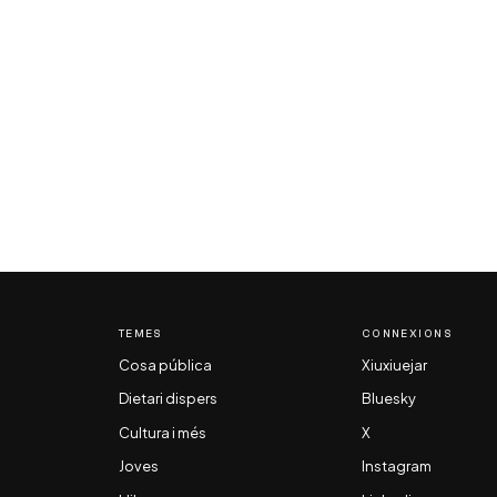
TEMES
CONNEXIONS
Cosa pública
Xiuxiuejar
Dietari dispers
Bluesky
Cultura i més
X
Joves
Instagram