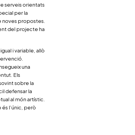
e serveis orientats
pecial per la
de noves propostes.
ent del projecte ha
ual i variable, allò
tervenció.
onsegueix una
ntut. Els
sovint sobre la
cil defensar la
l al món artístic.
és l’únic, però