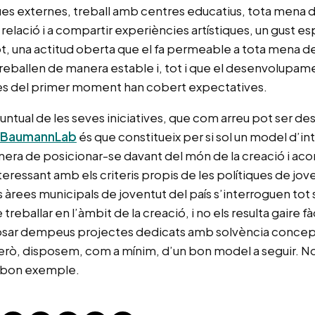
ques externes, treball amb centres educatius, tota mena d
relació i a compartir experiències artístiques, un gust es
ot, una actitud oberta que el fa permeable a tota mena 
 treballen de manera estable i, tot i que el desenvolupam
des del primer moment han cobert expectatives.
untual de les seves iniciatives, que com arreu pot ser desig
BaumannLab
és que constitueix per si sol un model d’in
era de posicionar-se davant del món de la creació i ac
eressant amb els criteris propis de les polítiques de jove
 àrees municipals de joventut del país s’interroguen tot 
reballar en l’àmbit de la creació, i no els resulta gaire fà
sar dempeus projectes dedicats amb solvència conceptua
ò, disposem, com a mínim, d’un bon model a seguir. No 
 bon exemple.