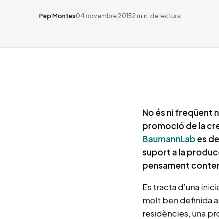
Pep Montes
04 novembre 2015
2 min. de lectura
No és ni freqüent n
promoció de la cre
BaumannLab
es de
suport a la producci
pensament conte
Es tracta d’una ini
molt ben definida a
residències, una pr