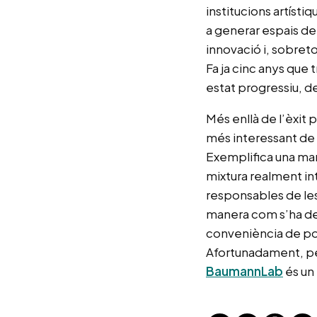
institucions artísti
a generar espais de 
innovació i, sobret
Fa ja cinc anys que
estat progressiu, 
Més enllà de l’èxit p
més interessant de
Exemplifica una man
mixtura realment int
responsables de les
manera com s’ha de t
conveniència de po
Afortunadament, per
BaumannLab
és un