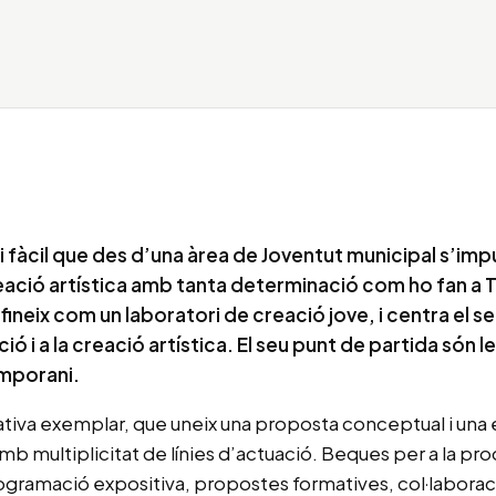
i fàcil que des d’una àrea de Joventut municipal s’imp
ació artística amb tanta determinació com ho fan a T
fineix com un laboratori de creació jove, i centra el s
ó i a la creació artística. El seu punt de partida són les 
mporani.
ciativa exemplar, que uneix una proposta conceptual i una 
mb multiplicitat de línies d’actuació. Beques per a la pr
ogramació expositiva, propostes formatives, col·labora