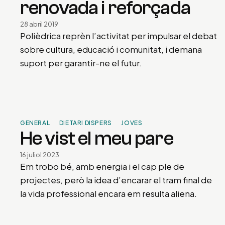
renovada i reforçada
28 abril 2019
Polièdrica reprèn l’activitat per impulsar el debat
sobre cultura, educació i comunitat, i demana
suport per garantir-ne el futur.
GENERAL
DIETARI DISPERS
JOVES
He vist el meu pare
16 juliol 2023
Em trobo bé, amb energia i el cap ple de
projectes, però la idea d’encarar el tram final de
la vida professional encara em resulta aliena.