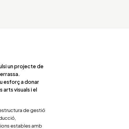
ulsi un projecte de
errassa.
eu esforç a donar
arts visuals i el
estructura de gestió
oducció,
cions estables amb