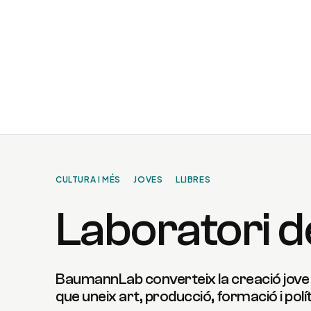
Vés
al
contingut
CULTURA I MÉS
JOVES
LLIBRES
Laboratori d
BaumannLab converteix la creació jove 
que uneix art, producció, formació i polí