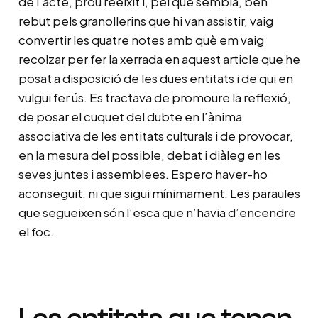
de l’acte, prou reeixit i, pel que sembla, ben
rebut pels granollerins que hi van assistir, vaig
convertir les quatre notes amb què em vaig
recolzar per fer la xerrada en aquest article que he
posat a disposició de les dues entitats i de qui en
vulgui fer ús. Es tractava de promoure la reflexió,
de posar el cuquet del dubte en l’ànima
associativa de les entitats culturals i de provocar,
en la mesura del possible, debat i diàleg en les
seves juntes i assemblees. Espero haver-ho
aconseguit, ni que sigui mínimament. Les paraules
que segueixen són l’esca que n’havia d’encendre
el foc.