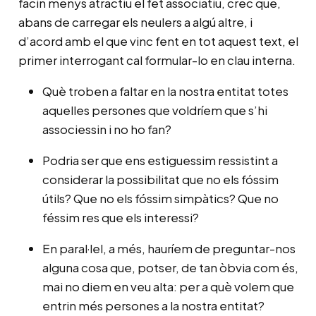
facin menys atractiu el fet associatiu, crec que,
abans de carregar els neulers a algú altre, i
d’acord amb el que vinc fent en tot aquest text, el
primer interrogant cal formular-lo en clau interna.
Què troben a faltar en la nostra entitat totes
aquelles persones que voldríem que s’hi
associessin i no ho fan?
Podria ser que ens estiguessim ressistint a
considerar la possibilitat que no els fóssim
útils? Que no els fóssim simpàtics? Que no
féssim res que els interessi?
En paral·lel, a més, hauríem de preguntar-nos
alguna cosa que, potser, de tan òbvia com és,
mai no diem en veu alta: per a què volem que
entrin més persones a la nostra entitat?