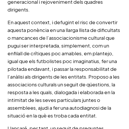
generacional i rejoveniment dels quadres
dirigents.
En aquest context, i defugint el risc de convertir
aquesta ponència en una llarga llista de dificultats
o mancances de l’associacionisme cultural que
pugui ser interpretada, simplement, com un
enfilall de crítiques poc amables, em plantejo,
igual que els futbolistes poc imaginatius, fer una
pilotada endavant, i passar la responsabilitat de
l’anàlisi als dirigents de les entitats. Proposo a les
associacions culturals un seguit de qüestions, la
resposta a les quals, dialogada i elaborada en la
intimitat de les seves particulars juntes o
assemblees, ajudi a fer una autodiagnosi de la
situació en la què es troba cada entitat.
Llançaré, per tant, un seguit de preguntes,