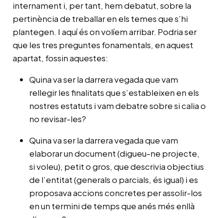
internament i, per tant, hem debatut, sobre la
pertinència de treballar en els temes que s’hi
plantegen. I aquí és on volíem arribar. Podria ser
que les tres preguntes fonamentals, en aquest
apartat, fossin aquestes:
Quina va ser la darrera vegada que vam
rellegir les finalitats que s’estableixen en els
nostres estatuts i vam debatre sobre si calia o
no revisar-les?
Quina va ser la darrera vegada que vam
elaborar un document (digueu-ne projecte,
si voleu), petit o gros, que descrivia objectius
de l’entitat (generals o parcials, és igual) i es
proposava accions concretes per assolir-los
en un termini de temps que anés més enllà