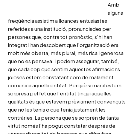
Amb
alguna
freqüència assistim a lloances entusiastes
referides a una institució, pronunciades per
persones que, contra tot pronòstic, s’hi han
integrat i han descobert que l’organització era
molt més oberta, més plural, més rica i generosa
que no es pensava. I podem assegurar, també,
que cada cop que sentim aquestes afirmacions
joioses estem constatant com de malament
comunica aquella entitat. Perquè si manifestem
sorpresa pel fet que l’entitat tingui aquelles
qualitats és que estavem prèviament convençuts
que no les tenia o que tenia justament les
contràries. La persona que se sorprèn de tanta
virtut només l’ha pogut constatar després de
vèncer diversitat de barreres que dificulten