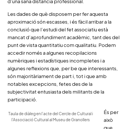
d’una sana distància professional.
Les dades de què disposem per fer aquesta
aproximació són escasses, i és fàcil arribar a la
conclusió que l’estudi del fet associatiu està
mancat d’aprofundiment acadèmic, tant des del
punt de vista quantitatiu com qualitatiu. Podem
accedir només a algunes recopilacions
numèriques i estadístiques incompletes i a
algunes reflexions que, per be que interessants,
són majoritàriament de part i, tot i que amb
notables excepcions, fetes des de la
subjectivitat entusiasta dels militants de la
participació.
És per
Taula de diàleg en l’acte del Cercle de Cultural i
això
l’Associació Cultural al Museu de Granollers
que