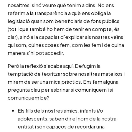
nosaltres, sinó veure què tenim a dins. No ens
referim a la transparència a què ens obliga la
legislació quan som beneficiaris de fons públics
(tot i que també ho hem de tenir en compte, és
clar), sinó a la capaciat d’explicar als nostres veïns
qui som, quines coses fem, com les fem i de quina
manera s’hi pot accedir.
Però la reflexió s’acaba aquí. Defugim la
temptació de teoritzar sobre nosaltres mateixos i
mirem de ser una mica pràctics. Ens fem alguna
pregunta clau per esbrinar si comuniquem i si
comuniquem be?
Els fills dels nostres amics, infants i/o
adolescents, saben dir el nom de la nostra
entitat i són capaços de recordar una