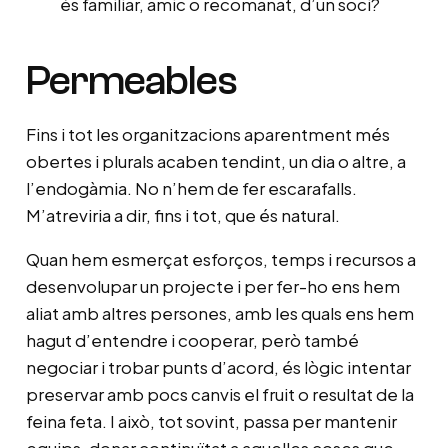
és familiar, amic o recomanat, d’un soci?
Permeables
Fins i tot les organitzacions aparentment més
obertes i plurals acaben tendint, un dia o altre, a
l’endogàmia. No n’hem de fer escarafalls.
M’atreviria a dir, fins i tot, que és natural.
Quan hem esmerçat esforços, temps i recursos a
desenvolupar un projecte i per fer-ho ens hem
aliat amb altres persones, amb les quals ens hem
hagut d’entendre i cooperar, però també
negociar i trobar punts d’acord, és lògic intentar
preservar amb pocs canvis el fruit o resultat de la
feina feta. I això, tot sovint, passa per mantenir
equips, donar continuïtat a aquelles coses que