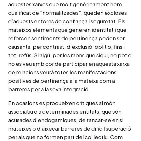
aquestes xarxes que molt genèricament hem
qualificat de “normalitzades”, queden excloses
d’aquests entorns de confiança i seguretat. Els
mateixos elements que generen identitat i que
reforcen sentiments de pertinença poden ser
causants, per contrast, d’exclusió, oblit o, fins i
tot, refús. Si algú, per les raons que sigui, no pot o
no es veu amb cor de participar en aquesta xarxa
de relacions veurà totes les manifestacions
positives de pertinença a la mateixa com a
barreres per a la seva integració.
En ocasions es produeixen crítiques al món
associatiu o a determinades entitats, que són
acusades d’endogàmiques, de tancar-se en si
mateixes o d’aixecar barreres de difícil superació
per als que no formen part del col·lectiu. Com