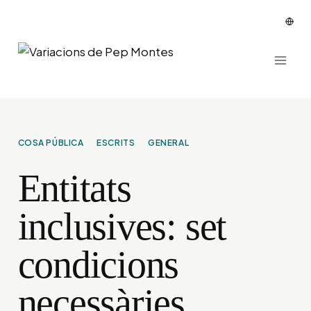
Vés
al
contingut
COSA PÚBLICA
ESCRITS
GENERAL
Entitats
inclusives: set
condicions
necessàries