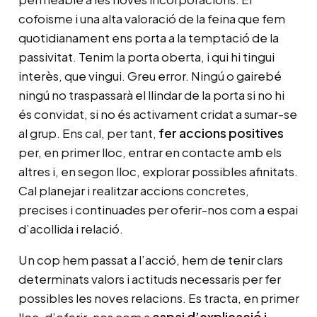
cofoisme i una alta valoració de la feina que fem
quotidianament ens porta a la temptació de la
passivitat. Tenim la porta oberta, i qui hi tingui
interès, que vingui. Greu error. Ningú o gairebé
ningú no traspassarà el llindar de la porta si no hi
és convidat, si no és activament cridat a sumar-se
al grup. Ens cal, per tant,
fer accions positives
per, en primer lloc, entrar en contacte amb els
altres i, en segon lloc, explorar possibles afinitats.
Cal planejar i realitzar accions concretes,
precises i continuades per oferir-nos com a espai
d’acollida i relació.
Un cop hem passat a l’acció, hem de tenir clars
determinats valors i actituds necessaris per fer
possibles les noves relacions. Es tracta, en primer
lloc, d’oferir-nos com a
espai d’explicació i