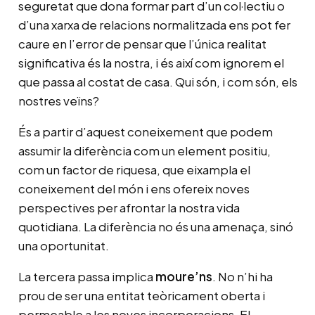
seguretat que dona formar part d’un col·lectiu o
d’una xarxa de relacions normalitzada ens pot fer
caure en l’error de pensar que l’única realitat
significativa és la nostra, i és així com ignorem el
que passa al costat de casa. Qui són, i com són, els
nostres veïns?
És a partir d’aquest coneixement que podem
assumir la diferència com un element positiu,
com un factor de riquesa, que eixampla el
coneixement del món i ens ofereix noves
perspectives per afrontar la nostra vida
quotidiana. La diferència no és una amenaça, sinó
una oportunitat.
La tercera passa implica
moure’ns
. No n’hi ha
prou de ser una entitat teòricament oberta i
permeable a les noves incorporacions. El