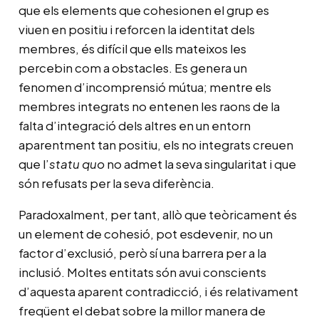
que els elements que cohesionen el grup es
viuen en positiu i reforcen la identitat dels
membres, és difícil que ells mateixos les
percebin com a obstacles. Es genera un
fenomen d’incomprensió mútua; mentre els
membres integrats no entenen les raons de la
falta d’integració dels altres en un entorn
aparentment tan positiu, els no integrats creuen
que l’
statu
quo
no admet la seva singularitat i que
són refusats per la seva diferència.
Paradoxalment, per tant, allò que teòricament és
un element de cohesió, pot esdevenir, no un
factor d’exclusió, però sí una barrera per a la
inclusió. Moltes entitats són avui conscients
d’aquesta aparent contradicció, i és relativament
freqüent el debat sobre la millor manera de