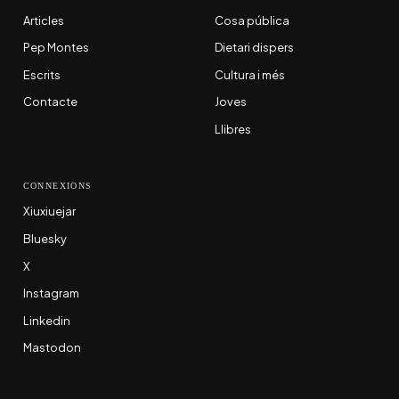
Articles
Cosa pública
Pep Montes
Dietari dispers
Escrits
Cultura i més
Contacte
Joves
Llibres
CONNEXIONS
Xiuxiuejar
Bluesky
X
Instagram
Linkedin
Mastodon