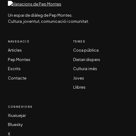
Un espai de diàleg de Pep Montes.
Cultura, joventut, comunicació i comunitat.
NAVEGACIÓ
TEMES
Articles
Cosa pública
Pep Montes
Dietari dispers
Escrits
Cultura i més
Contacte
Joves
Llibres
CONNEXIONS
Xiuxiuejar
Bluesky
X