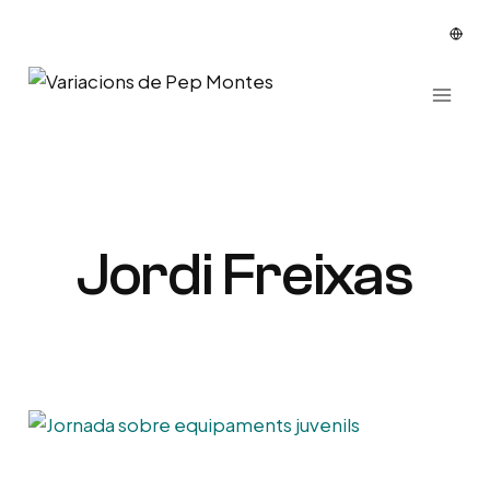
Vés
al
contingut
Jordi Freixas