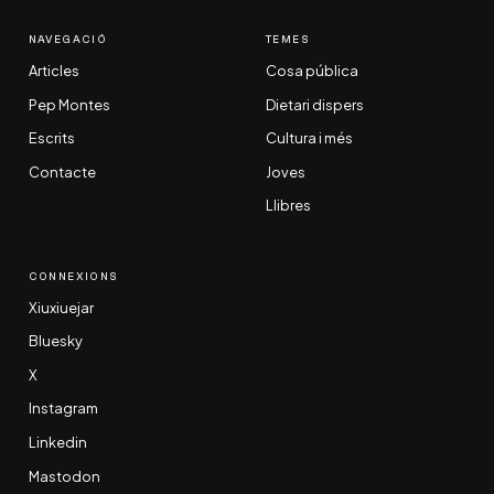
NAVEGACIÓ
TEMES
Articles
Cosa pública
Pep Montes
Dietari dispers
Escrits
Cultura i més
Contacte
Joves
Llibres
CONNEXIONS
Xiuxiuejar
Bluesky
X
Instagram
Linkedin
Mastodon