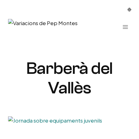
Vés
al
contingut
Barberà del
Vallès