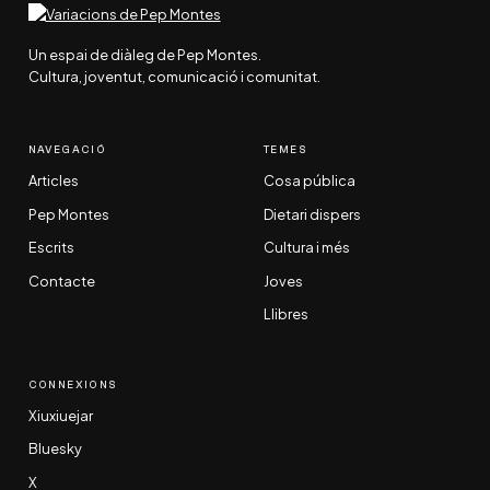
Un espai de diàleg de Pep Montes.
Cultura, joventut, comunicació i comunitat.
NAVEGACIÓ
TEMES
Articles
Cosa pública
Pep Montes
Dietari dispers
Escrits
Cultura i més
Contacte
Joves
Llibres
CONNEXIONS
Xiuxiuejar
Bluesky
X